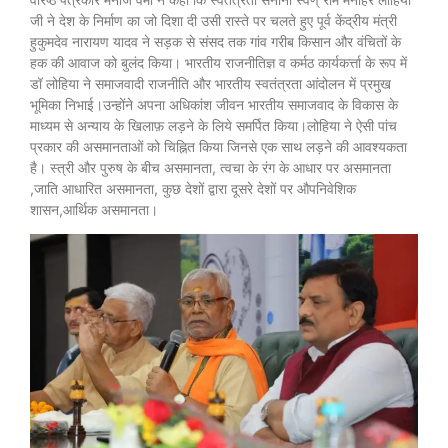
जी ने देश के निर्माण का जो दिशा दी उसी रास्ते पर चलते हुए पूर्व केंद्रीय मंत्री
हुकुमदेव नारायण यादव ने सड़क से संसद तक गांव गरीब किसान और वंचितों के
हक की आवाज को बुलंद किया। भारतीय राजनीतिज्ञ व कर्मठ कार्यकर्त्ता के रूप में
डॉ लोहिया ने समाजवादी राजनीति और भारतीय स्वतंत्रता आंदोलन में प्रमुख
भूमिका निभाई।उन्होंने अपना अधिकांश जीवन भारतीय समाजवाद के विकास के
माध्यम से अन्याय के खिलाफ़ लड़ने के लिये समर्पित किया।लोहिया ने ऐसी पांच
प्रकार की असमानताओं को चिह्नित किया जिनसे एक साथ लड़ने की आवश्यकता
है। स्त्री और पुरुष के बीच असमानता, त्वचा के रंग के आधार पर असमानता
,जाति आधारित असमानता, कुछ देशों द्वारा दूसरे देशों पर औपनिवेशिक
शासन,आर्थिक असमानता।