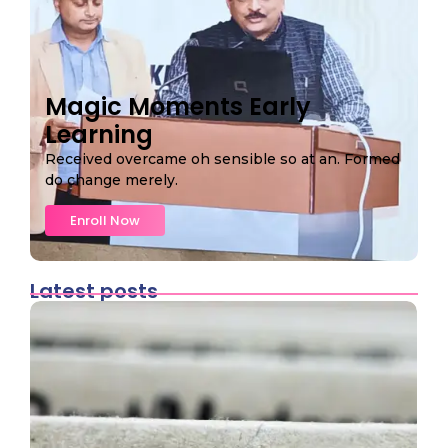
Magic Moments Early
Learning
Received overcame oh sensible so at an. Formed
do change merely.
Enroll Now
Latest posts