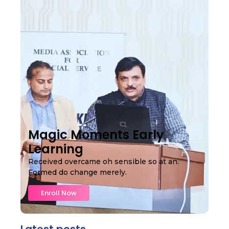
Magic Moments Early
Learning
Received overcame oh sensible so at an.
Formed do change merely.
Enroll Now