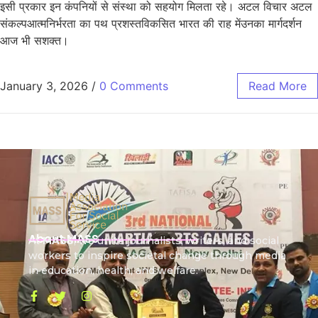
इसी प्रकार इन कंपनियों से संस्था को सहयोग मिलता रहे। अटल विचार अटल
संकल्पआत्मनिर्भरता का पथ प्रशस्तविकसित भारत की राह मेंउनका मार्गदर्शन
आज भी सशक्त।
January 3, 2026
/
0 Comments
Read More
About MASS
At
MASS
, we unite journalists, writers, and social
workers to inspire societal change through media
in education, health, and welfare.